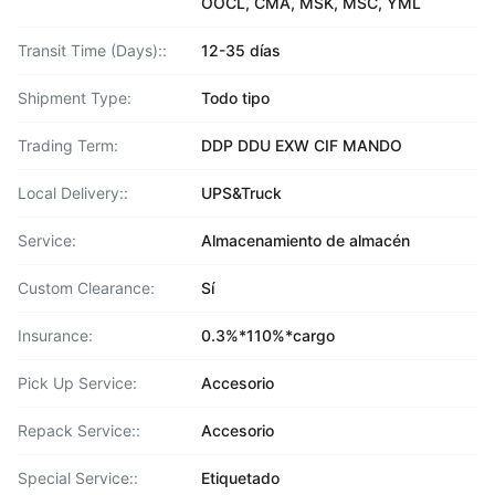
OOCL, CMA, MSK, MSC, YML
Transit Time (Days)::
12-35 días
Shipment Type:
Todo tipo
Trading Term:
DDP DDU EXW CIF MANDO
Local Delivery::
UPS&Truck
Service:
Almacenamiento de almacén
Custom Clearance:
Sí
Insurance:
0.3%*110%*cargo
Pick Up Service:
Accesorio
Repack Service::
Accesorio
Special Service::
Etiquetado