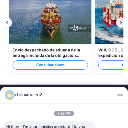
Envío despachado de aduana de la
WHL OOCL CMA 
entrega incluida de la obligación
expedición de
tributaria todos los tipos de
China a Canad
Consultar ahora
Con
empaquetado
chenxiaofen2
7:22 PM
Hi there! I'm your logistics assistant. Do you 