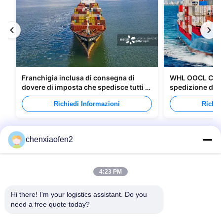
Franchigia inclusa di consegna di
WHL OOCL CMA 
dovere di imposta che spedisce tutti i
spedizione di m
tipi di imballaggi
Canada
Richiedi Informazioni
Richie
chenxiaofen2
4:23 PM
Hi there! I'm your logistics assistant. Do you 
need a free quote today?
Link Veloci
Contattaci