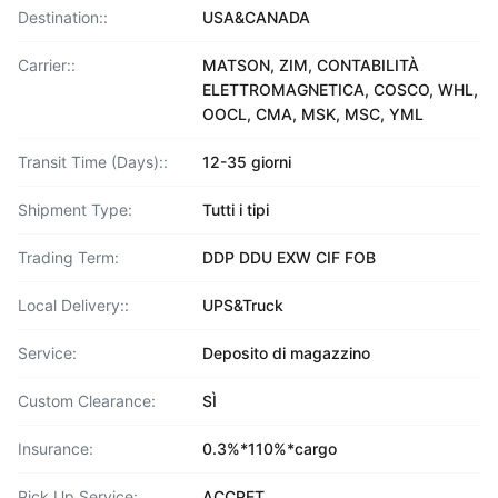
Destination::
USA&CANADA
Carrier::
MATSON, ZIM, CONTABILITÀ
ELETTROMAGNETICA, COSCO, WHL,
OOCL, CMA, MSK, MSC, YML
Transit Time (Days)::
12-35 giorni
Shipment Type:
Tutti i tipi
Trading Term:
DDP DDU EXW CIF FOB
Local Delivery::
UPS&Truck
Service:
Deposito di magazzino
Custom Clearance:
SÌ
Insurance:
0.3%*110%*cargo
Pick Up Service:
ACCPET