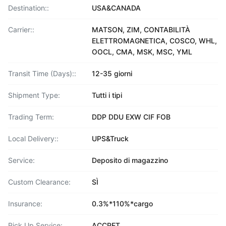
Destination::
USA&CANADA
Carrier::
MATSON, ZIM, CONTABILITÀ
ELETTROMAGNETICA, COSCO, WHL,
OOCL, CMA, MSK, MSC, YML
Transit Time (Days)::
12-35 giorni
Shipment Type:
Tutti i tipi
Trading Term:
DDP DDU EXW CIF FOB
Local Delivery::
UPS&Truck
Service:
Deposito di magazzino
Custom Clearance:
SÌ
Insurance:
0.3%*110%*cargo
Pick Up Service:
ACCPET