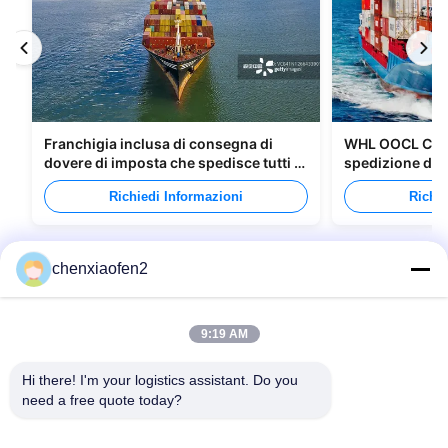
Franchigia inclusa di consegna di
WHL OOCL CMA 
dovere di imposta che spedisce tutti i
spedizione di m
tipi di imballaggi
Canada
Richiedi Informazioni
Richie
chenxiaofen2
9:19 AM
Hi there! I'm your logistics assistant. Do you 
need a free quote today?
Link Veloci
Contattaci