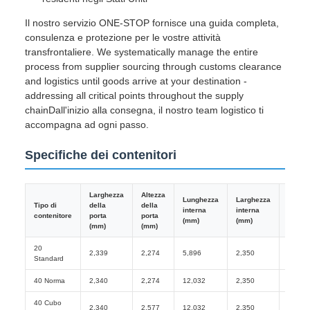
Il nostro servizio ONE-STOP fornisce una guida completa,
consulenza e protezione per le vostre attività
transfrontaliere. We systematically manage the entire
process from supplier sourcing through customs clearance
and logistics until goods arrive at your destination -
addressing all critical points throughout the supply
chainDall'inizio alla consegna, il nostro team logistico ti
accompagna ad ogni passo.
Specifiche dei contenitori
Larghezza
Altezza
Lunghezza
Larghezza
Altezz
Tipo di
della
della
interna
interna
intern
contenitore
porta
porta
(mm)
(mm)
(mm)
(mm)
(mm)
20
2,339
2,274
5,896
2,350
2,393
Standard
40 Norma
2,340
2,274
12,032
2,350
2,393
40 Cubo
2,340
2,577
12,032
2,350
2,697