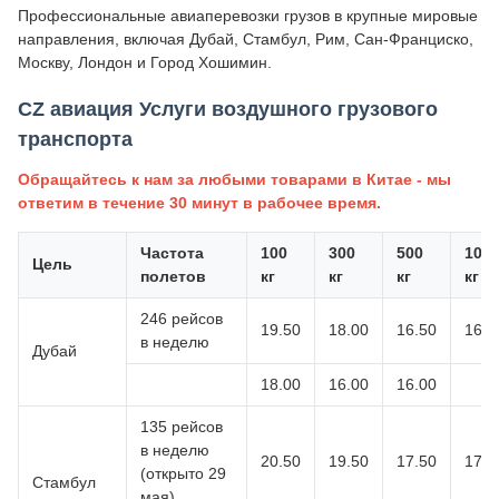
Профессиональные авиаперевозки грузов в крупные мировые
направления, включая Дубай, Стамбул, Рим, Сан-Франциско,
Москву, Лондон и Город Хошимин.
CZ авиация Услуги воздушного грузового
транспорта
Обращайтесь к нам за любыми товарами в Китае - мы
ответим в течение 30 минут в рабочее время.
Частота
100
300
500
100
Цель
полетов
кг
кг
кг
кг
246 рейсов
19.50
18.00
16.50
16.5
в неделю
Дубай
18.00
16.00
16.00
135 рейсов
в неделю
20.50
19.50
17.50
17.5
(открыто 29
Стамбул
мая)