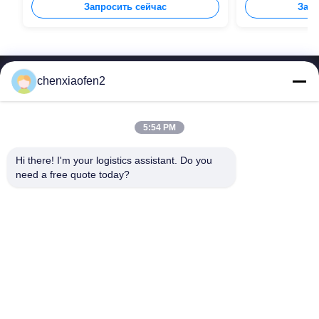
Запросить сейчас
Запр
chenxiaofen2
5:54 PM
Hi there! I'm your logistics assistant. Do you 
Быстрые
Свяжитесь с нами
need a free quote today?
ссылки
Электронная почта:
bettyzhu1125@gmail.com
Домой
ТЕЛЕФОН::
0086-18673157528
услуги
Follow Us
О нас
Новости