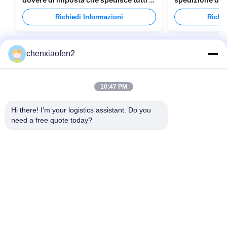
tipi di imballaggi
Canada
Richiedi Informazioni
Richie
chenxiaofen2
10:47 PM
Hi there! I'm your logistics assistant. Do you 
need a free quote today?
Link Veloci
Contattaci
Casa.
E-mail:
bettyzhu1125@gmail.com
Servizi
Telefono::
0086-18673157528
Chi Siamo
Follow Us
Notizie
Casi