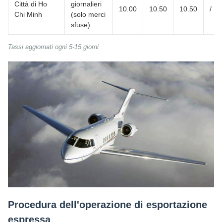
Città di Ho
giornalieri
10.00
10.50
10.50
/
Chi Minh
(solo merci
sfuse)
Tassi aggiornati ogni 5-15 giorni
Procedura dell'operazione di esportazione
espressa