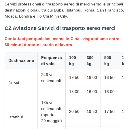
Servizi professionali di trasporto aereo di merci verso le principali
destinazioni globali, tra cui Dubai, Istanbul, Roma, San Francisco,
Mosca, Londra e Ho Chi Minh City.
CZ Aviazione Servizi di trasporto aereo merci
Contattaci per qualsiasi merce in Cina - rispondiamo entro
30 minuti durante l'orario di lavoro.
Frequenza
100
300
500
100
Destinazione
di volo
kg
kg
kg
kg
246 voli
19.50
18.00
16.50
16.
settimanali
Dubai
18.00
16.00
16.00
135 voli
settimanali
20.50
19.50
17.50
17.
(aperto il
Istanbul
29 maggio)