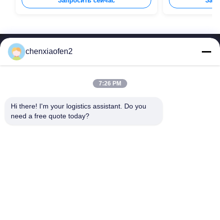
Запросить сейчас
Запр
chenxiaofen2
7:26 PM
Hi there! I'm your logistics assistant. Do you 
Быстрые
Свяжитесь с нами
need a free quote today?
ссылки
Электронная почта:
bettyzhu1125@gmail.com
Домой
ТЕЛЕФОН::
0086-18673157528
услуги
Follow Us
О нас
Новости
Случаи