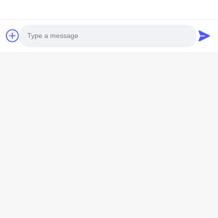
Gewicht (kg)
Gesamtvolumen (cbm)
Photo
Video Call
Versandtyp
*
Audio Call
Frachttyp
*
Weitere Informationen