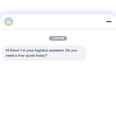
chenxiaofen2
Schnelles Logistikangebot
Ausfüllen von Grundinformationen für ein schnelles Angebot
1:59 PM
E-Mail
*
Hi there! I'm your logistics assistant. Do you 
need a free quote today?
Telefonnummer
From
*
ZU
*