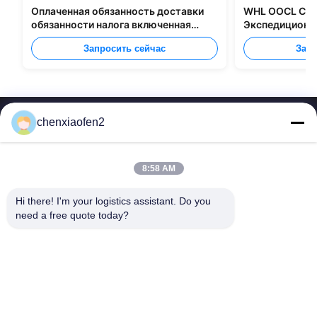
Оплаченная обязанность доставки
WHL OOCL CMA
обязанности налога включенная
Экспедиционны
грузящ все типы упаковки
перевозке груз
Запросить сейчас
Запр
chenxiaofen2
8:58 AM
Hi there! I'm your logistics assistant. Do you 
Быстрые
Свяжитесь с нами
need a free quote today?
ссылки
Электронная почта:
bettyzhu1125@gmail.com
Домой
ТЕЛЕФОН::
0086-18673157528
услуги
Follow Us
О нас