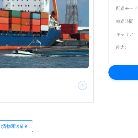
配送モード
輸送時間:
キャリア:
能力:
の貨物運送業者