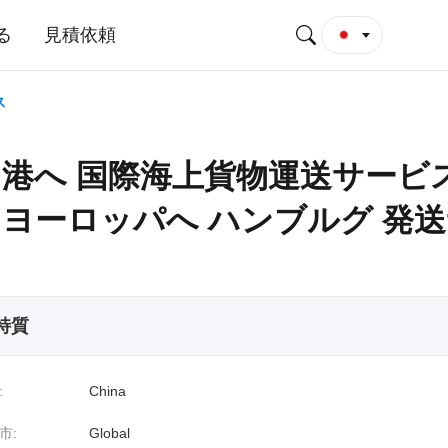
る
見積依頼
ス
港へ 国際海上貨物運送サービス
ヨーロッパへ ハンブルグ 発
 特質
:
China
市:
Global