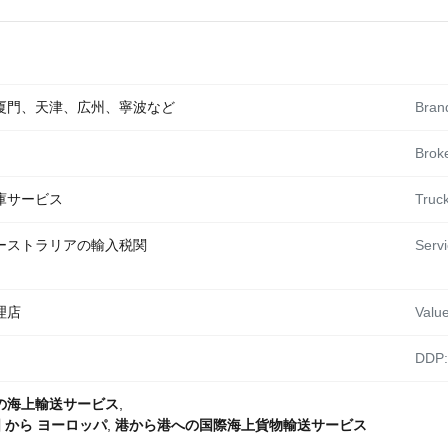
厦門、天津、広州、寧波など
Bran
Broke
庫サービス
Truck
ーストラリアの輸入税関
Servi
理店
Valu
DDP:
の海上輸送サービス
,
 から ヨーロッパ
,
港から港への国際海上貨物輸送サービス