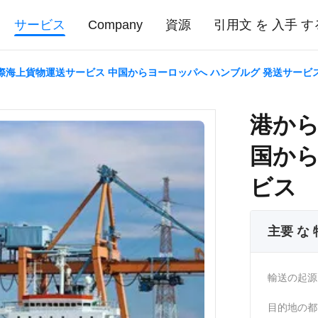
サービス
Company
資源
引用文 を 入手 す
際海上貨物運送サービス 中国からヨーロッパへ ハンブルグ 発送サービ
港から
国から
ビス
主要 な
輸送の起源
目的地の都