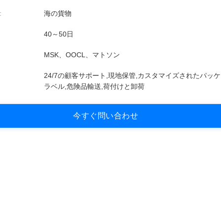
:
海の貨物
40～50日
MSK、OOCL、マトソン
24/7の顧客サポート,現地保管,カスタマイズされたパッ
ラベル,危険品輸送,荷付けと卸荷
今
す
ぐ
問
い
合
わ
せ