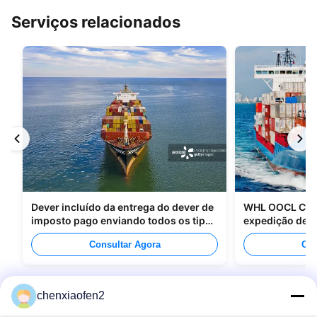
Serviços relacionados
Dever incluído da entrega do dever de
WHL OOCL CMA
imposto pago enviando todos os tipos
expedição de m
de empacotamento
para o Canadá
Consultar Agora
Con
chenxiaofen2