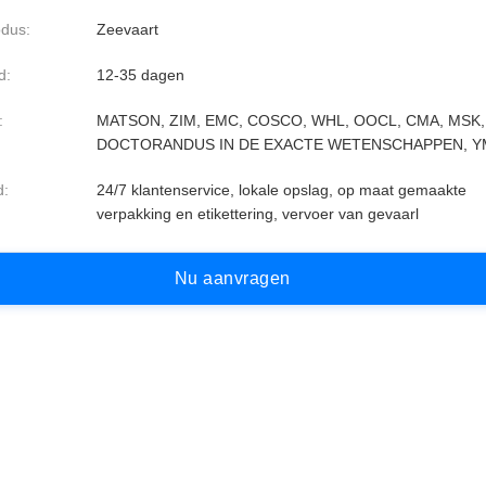
dus:
Zeevaart
d:
12-35 dagen
:
MATSON, ZIM, EMC, COSCO, WHL, OOCL, CMA, MSK,
DOCTORANDUS IN DE EXACTE WETENSCHAPPEN, Y
d:
24/7 klantenservice, lokale opslag, op maat gemaakte
verpakking en etikettering, vervoer van gevaarl
N
u
a
a
n
v
r
a
g
e
n