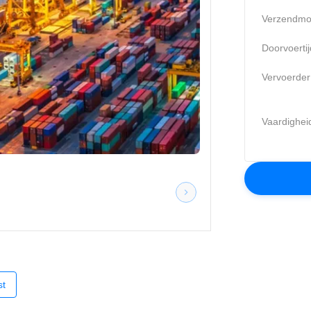
Verzendmo
Doorvoertij
Vervoerder
Vaardighei
st