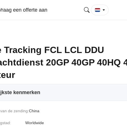
Vraag een offerte aan
e Tracking FCL LCL DDU
achtdienst 20GP 40GP 40HQ
teur
ijkste kenmerken
van de zending:
China
gstad:
Worldwide