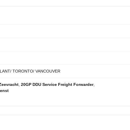
ATLANT/ TORONTO/ VANCOUVER
Zeevracht
,
20GP DDU Service Freight Forwarder
,
enst