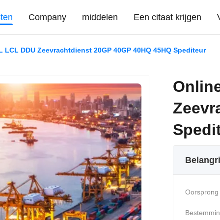
sten
Company
middelen
Een citaat krijgen
CL LCL DDU Zeevrachtdienst 20GP 40GP 40HQ 45HQ Spediteur
Onlin
Zeevr
Spedi
Belangr
Oorsprong 
Bestemmin