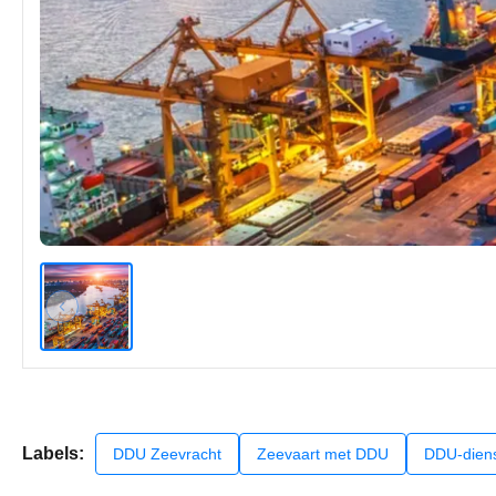
Labels:
DDU Zeevracht
Zeevaart met DDU
DDU-dien