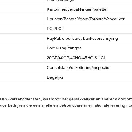
Kartonnen/verpakkingen/paletten
Houston/Boston/Atlant/Toronto/Vancouver
FCL/LCL
PayPal, creditcard, bankoverschrijving
Port Klang/Yangon
20GP/40GP/40HQ/45HQ & LCL
Consolidatie/etikettering/inspectie
Dagelijks
P) -verzenddiensten, waardoor het gemakkelijker en sneller wordt om
ce bedrijven die een snelle en betrouwbare internationale levering no