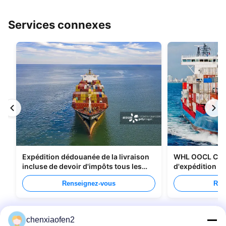
Services connexes
Expédition dédouanée de la livraison
WHL OOCL CMA
incluse de devoir d'impôts tous les
d'expédition de
types d'emballage
Chine au Cana
Renseignez-vous
Ren
chenxiaofen2