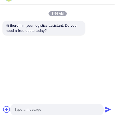
3:54 AM
Hi there! I'm your logistics assistant. Do you 
need a free quote today?
Liens rapides
Nous contacter
Accueil
E-mail:
bettyzhu1125@gmail.com
services
Téléphone ::
0086-18673157528
À propos de nous
Follow Us
Nouvelles
Cas
© 2026 Beijing Silk Road Enterprise Management Services Co.,LTD. All
Rights Reserved.