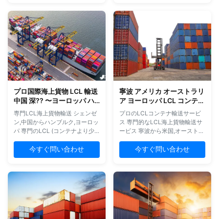
トン,シカゴ,バルチモア,フォシ
要港へ,包括的なドアツードア貨
ャンを含む米国の主要目的地を
物配送を提供しています. 総合航
つなげています.アマゾンのFBA
海サービス 拾い上げ,LCL,FCL,
輸送を専門としています海運,航
統合サービス 税関申告と清算 文
空運輸,倉庫,関税申告,内陸輸送,
書処理 トラック輸送とドロップ
輸入/輸出サービス.個人化輸送ソ
輸送 シェンゼンとアメリカの支
リューションのために今日,当社
店で7日間の無料倉庫保管 安全
の専門チームに連絡してくださ
性とコスト効率のために,船路の
い. 私たちの 総合 的 な 輸送 サ
最適化 制御された配達時間 独自
ービス 完全な物流チェーン:ピッ
のアメリカのトラック車隊 24/7
プロ国際海上貨物 LCL 輸送
寧波 アメリカ オーストラリ
クアップ,LCL/FCL,統合,関税申
オンライン対応とサポート プロ
中国 深?? 〜ヨーロッパ ハ
ア ヨーロッパ LCL コンテナ
告と清算,文書,トラック輸送,ド
フェッショナルなパッケージン
ンブルグ
輸送 プロ LCL 海上サービス
ロップ輸送 7日間...
グソリューション 標準的な輸出
専門LCL海上貨物輸送 シェンゼ
プロのLCLコンテナ輸送サービ
用紙箱,パレット...
ン,中国からハンブルク,ヨーロッ
ス 専門的なLCL海上貨物輸送サ
パ 専門のLCL (コンテナより少
ービス 寧波から米国,オーストラ
ない貨物) 海上貨物配送サービス
リア,ヨーロッパ,ドバイ,カナダ
で,中国シェンゼンと欧州のハン
競争力のある料金と包括的な物
今すぐ問い合わせ
今すぐ問い合わせ
ブルグを結ぶ.私たちの包括的な
流ソリューション 主要なサービ
輸送ソリューションは,信頼性と
ス機能 複数のサプライヤーの商
コスト効率の良い輸送を保証し
品を我々の倉庫や関税施設に統
ます. 私たちの 総合 的 な サービ
合する 専門的な包装検査と再包
ス プロフェッショナルなパッケ
装サービス 輸出ライセンス,書
ージングソリューション 効率化
類,関税清算を完了する 日々の追
された作業プロセス 信頼される
跡レポートと個別化された専門
キャリアネットワーク 競争力の
サービス 派遣者/受領者の詳細を