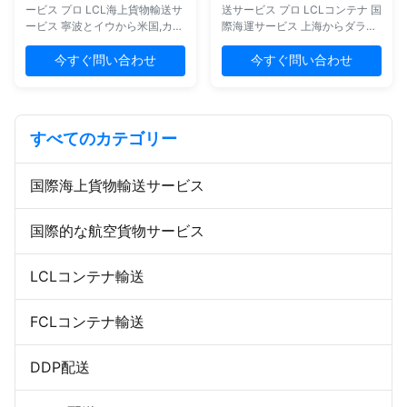
場所) に配達 ...
ービス プロ LCL海上貨物輸送サ
送サービス プロ LCLコンテナ 国
ービス 寧波とイウから米国,カナ
際海運サービス 上海からダラス,
ダ,ヨーロッパへ 総合的な物流ソ
オークランド,サンホセ サービス
リューション サービス 特徴 複
概要 複数のサプライヤーの商品
今すぐ問い合わせ
今すぐ問い合わせ
数のサプライヤーからの商品を
を集めて 倉庫や関税施設のコン
倉庫や税関施設のコンテナに統
テナに統合します 梱包の品質を
合する 破損した商品の包装の徹
検査し,必要に応じて再梱包サー
底的な検査と再包装 完全な輸出
ビスを提供する 輸出 ライセン
すべてのカテゴリー
書類,関税清算,輸送保険 日々の
ス,書類,関税 清算,輸送 保険 を
トラッキングレポートは,あなた
処理 する 日々のトラッキングレ
の出荷のための個別化された専
ポートを提供し,あなたの出荷の
国際海上貨物輸送サービス
門サービスです 発送者及び受領
ために個別化された専門サービ
者の情報の機密性の保護 迅速な
ス 真の発送者と受領者の情報を
フィードバックを伴うプロフェ
隠すことで,業務上の機密性を保
国際的な航空貨物サービス
ッショナル・ポスト・シフト・
護する 貨物配送の準備後すぐに
カスタマーサービス 競争力のあ
フィードバックを提供するプロ
る料金とサービスレベルを持つ
の顧客サービス 競争力のある料
LCLコンテナ輸送
複数のルートオプション 費用対
金とサービスで複数のルートオ
効果の高いソリューションで ...
プション 費用対...
FCLコンテナ輸送
DDP配送