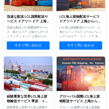
ある航海料金 よく 聞かれる 質
隠すことによる商取引の機密性
問 海外の倉庫は 倉庫サービスで
の保護 24/7の顧客サポートと即
すか? ええ,私たちは米国とヨー
時のフィードバック 競争力のあ
迅速な配送 LCL国際配送サ
LCL海上貨物配送サービス
ロッパの両方で 倉庫サービスを
る料金で複数のルートオプショ
ービス ドアツー ドア 上海
ドアツードア 上海からハン
提供します. 保険料はいくら? 保
ン 低コストでプロの目的港の処
シンガポール
ブルグ コパー バレンシア
険料は,申告額の0.3%で提供さ
理 全面的な物流サービス 完全な
迅速な配送 LCL国際送料サービ
LCL海上貨物配送サービス - 上
れ...
サプライチェーンソリュ...
ス - 扉からドア 上海からオース
海からハンブルク,コペル,バレン
トラリア シドニー 上海からオー
シアへのドア・トゥ・ドア 全面
ストラリアのシドニーへのプロ
的なLCL航海サービス FBA 送料
フェッショナル・ドア・トゥ・
の為のドア・トゥ・ドア 航空・
今すぐ問い合わせ
今すぐ問い合わせ
ドア・エクスペディティングサ
海上貨物 米国からの輸入品の完
ービス. FBA出荷と包括的な物流
全関税清算と関税支払い 中国 倉
ソリューションに特化した. 基本
庫と統合サービス アマゾンの基
サービスと能力 FBA輸送のため
準に従ってFBAラベルの適用と
のドア・トゥ・ドア航空および
パレット化 貨物検査とプロフェ
海上貨物 清算と関税支払いの処
ッショナルな再包装 複数の
理を完了する 中国 倉庫と貯蔵ソ
Amazon FBA倉庫への配送のた
リューション 複数のサプライヤ
めの分割出荷 アメリカ全土で約
ーの出荷を統合する アマゾンの
70のFBA倉庫に配達 貿易保証 航
基準に従ってFBAラベルの適用
海管理 ISFの申告と債券の購入
とパレット化 品質検査と貨物の
中国 税金還付処理 貨物総合保険
経験豊富な世界LCL海上貨
グローバル国際LCL海上貨
再包装サービス アマゾンFBAの
わたしたち の サービス ポート
物輸送サービス 寧波・イウ
物配送サービス 上海からダ
複数の倉庫への分割貨物配送 ア
フォリオ 完全な物流チェーン:ピ
アメリカ カナダ ヨーロッパ
ラスオークランドサンホセ
メリカ全域のFBA倉庫 (約70の
ックアップ,LCL,FCL...
経験豊富な世界LCL海上貨物サ
グローバル国際LCL海上貨物配