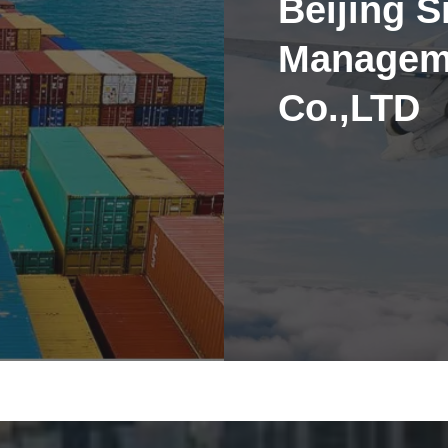
Beijing S
Manageme
Co.,LTD