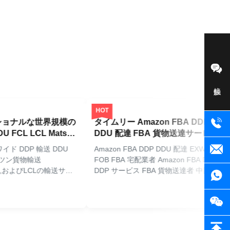
接触
HOT
H
ナルな世界規模の
タイムリー Amazon FBA DDP
プ
CL LCL Matson
DDU 配達 FBA 貨物送達サービス
理
DDP 輸送 DDU
Amazon FBA DDP DDU 配達 EXW CIF
マ
ン貨物輸送
FOB FBA 宅配業者 Amazon FBA DDU
輸
,およびLCLの輸送サー
DDP サービス FBA 貨物送達者 中国か
ナ
eightを通じて中国か
らアメリカ 1 DDP海上貨物,急便サービ
中
送ソリューションを専
ス 6 文書サービス 2 アマゾン FBA 送
物
HPL
ッショナルな貨物配
料 アメリカ,カナダなど 7 異なる販売
ダ
様 産地 上海,中国
業者または製造業者からの統合出荷 3
(D
CL 出発 シェンゼン/
倉庫と保険サービス 8 税関申告 4 包装
(D