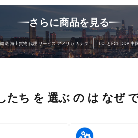
スト
製の箱,トレイ 保険 入手可能 追加サー
上海/ニンボ 目的
わせ
ビス 収集,保管,梱包,検査,ラベル付け
路 中国からアメリ
の
輸送の種類 DDP,DDU,FOB,CIF EXW
模 出発日 毎週火曜
さらに商品を見る
倉庫の場所 シェンゼン,上海,イウ,フォ
ランジット 時間 1
 統
シャン (港湾施設の近く) 目的国 東南
すべてのタイプ 取
の貨
アジア,マレーシア,カナダ,アメリカ 文
CIF,DAP,DDP,D
全な
書の種類 請...
あり信頼性がある 貨
DU DDP 輸送 海上貨物 代理 サービス アメリカ カナダ
LCLとFC
たち を 選ぶ の は なぜ 