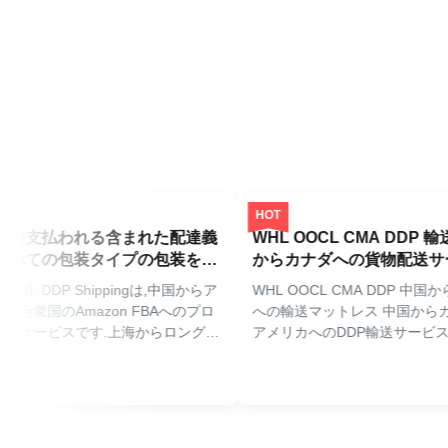
HOT
支払われる含まれた配達義
WHL OOCL CMA DDP 輸送 
ての包装タイプの包装をを
からカナダへの貨物配送サー
る
 DDP Shippingは,中国からア
WHL OOCL CMA DDP 中国から
衆国のAmazon FBAへのプロ
への輸送マットレス 中国からカナ
サービスです.上海からロングビ
アメリカへのDDP輸送サービス 中
ロサンゼルス/オークランド/ニュ
ら米国とカナダへマットレスやそ
ク/シアトル/バンクーバー/トロ
の商品を海運するプロフェッショ
のドアツードア輸送ソリューシ
ル・エクスペディターサービス. 総
供迅速な海運で15~20日,遅い
的な物流ソリューション Amazon F
5~30日.順調で間に合う配達を
ドアツードアの配達サービス 中国