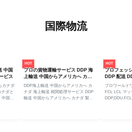
国際物流
HOT
HOT
中国
プロの貨物運輸サービス DDP 海
プロフェッショ
ビス
上輸送 中国からアメリカへ カナ
DDP 配送 DDU F
ダ
貨物配送
カナダ
DDP海上輸送 中国からアメリカへ カ
プロワールドワイド 
ダと
ナダ 海上輸送 税関処理サービス DDP
FCL LCL マッツ
国か
輸送 中国からアメリカへ カナダ 製品
DDP,DDU,FCL
の他
名 海上輸送サービス 航空会社パート
ビスをMatson Fr
ナ
ナー
ら米国へ,FBA輸
合
MATSON,COSCO,ZIM,EMC,CULINE,WHL,MSK,OOCL,MSC,
門とするプロフェ
BA
価格設定 商品の重量と種類に基づいて
送専門知識. 輸送仕
から
梱包オプション カートン,木製の枠,木
モデル番号 FCL/L