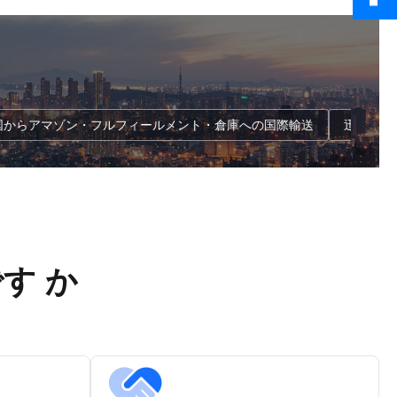
地 アメリカ合衆国 経
サービスを提供する 9 商品の検査 5 ド
パ
カへ バイア 世界 規
ア टू ドア,ドア・トゥ・ポート,ポー
数
日,水曜日,木曜日 ト
ト・トゥ・ポートサービス 10 購入サ
社
1〜12日 輸送の種類
ービス 輸送プロセス 交渉 連絡するサ
と
引期間
プライヤー 配送時間を確認し,配送日
サ
DU,FOB 価格 競争力が
程を決めます. トラックを荷乗港へ運
力
物輸...
ぶ ...
L DDP 中国からアマゾン・フルフィールメント・倉庫への国際輸送
迅
です か