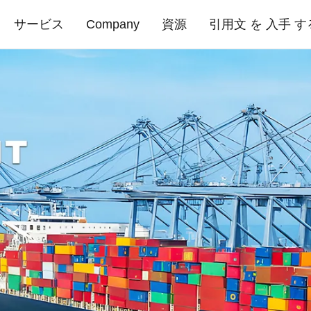
サービス
Company
資源
引用文 を 入手 す