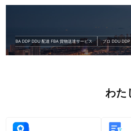
るために,専門的な通関サービス
米国/カナダ (DDU/DDP) 時間とコ
します専門的なサービスで 時間
の効率性について,顧客の要求に合
トを節約し 輸送を効率化できま
た最適の物流ソリューション 複数
: 商品名:DDP 送料 中国から
輸送 方法: 宅配 サービス
on FBA アメリカ合衆国 中国から
(DHL,UPS,FEDEX),航空 貨物,海運
on 配送倉庫 中国からAmazon 配
一文書による複数の製造業者から
アメリカ合衆国 配送時間: 快...
物統合 出産地と目的地の両方の完
ー Amazon FBA DDP DDU 配達 FBA 貨物送達サービス
プロ D
関税申告サービス アマゾ...
わたし