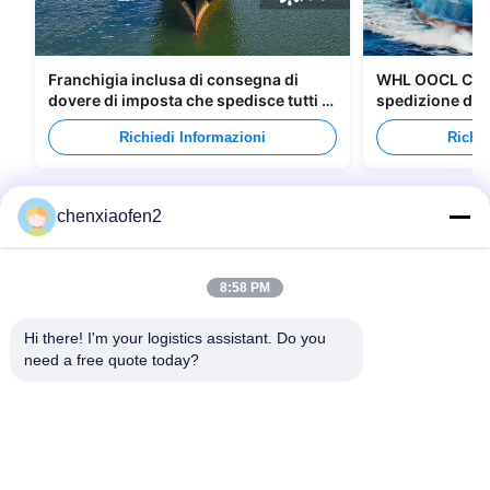
Franchigia inclusa di consegna di
WHL OOCL CMA 
dovere di imposta che spedisce tutti i
spedizione di m
tipi di imballaggi
Canada
Richiedi Informazioni
Richie
chenxiaofen2
8:58 PM
Hi there! I'm your logistics assistant. Do you 
need a free quote today?
Link Veloci
Contattaci
Casa.
E-mail:
bettyzhu1125@gmail.com
Servizi
Telefono::
0086-18673157528