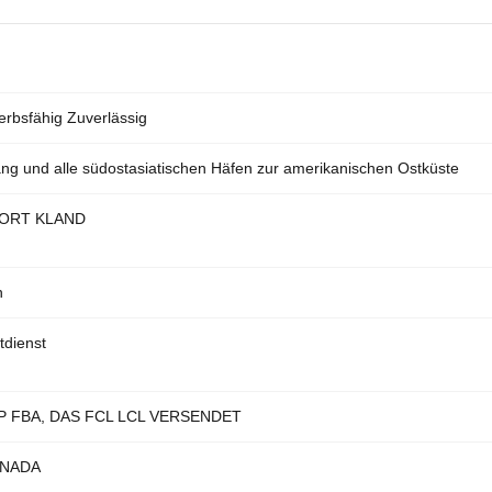
rbsfähig Zuverlässig
ang und alle südostasiatischen Häfen zur amerikanischen Ostküste
PORT KLAND
n
tdienst
P FBA, DAS FCL LCL VERSENDET
NADA