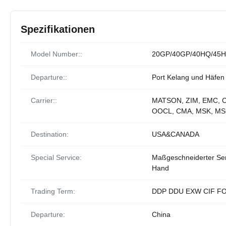
Spezifikationen
Model Number::
20GP/40GP/40HQ/45H
Departure::
Port Kelang und Häfen
Carrier::
MATSON, ZIM, EMC, 
OOCL, CMA, MSK, MS
Destination:
USA&CANADA
Special Service:
Maßgeschneiderter Ser
Hand
Trading Term:
DDP DDU EXW CIF F
Departure:
China