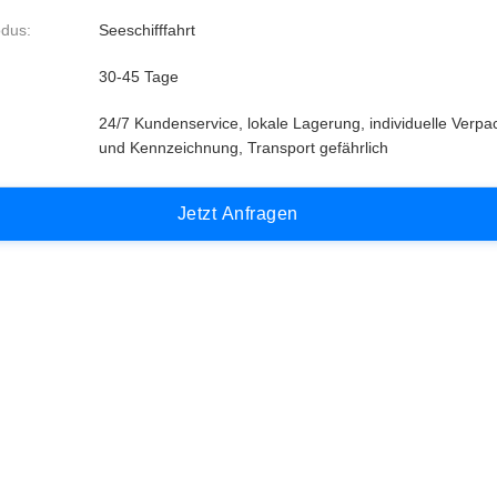
dus:
Seeschifffahrt
30-45 Tage
24/7 Kundenservice, lokale Lagerung, individuelle Verp
und Kennzeichnung, Transport gefährlich
J
e
t
z
t
A
n
f
r
a
g
e
n