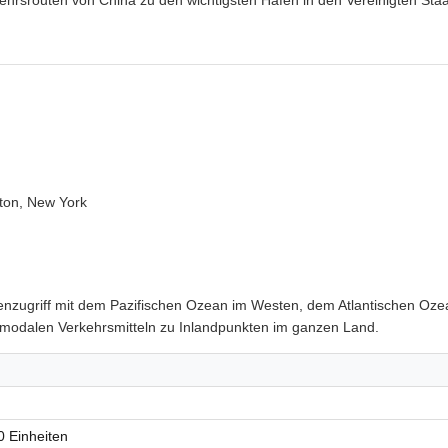
rkehrsrouten von China zu den wichtigsten Häfen in den Vereinigten Sta
ston, New York
enzugriff mit dem Pazifischen Ozean im Westen, dem Atlantischen Oz
ermodalen Verkehrsmitteln zu Inlandpunkten im ganzen Land.
0 Einheiten