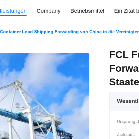
tleistungen
Company
Betriebsmittel
Ein Zitat
 Container Load Shipping Forwarding von China in die Vereinigt
FCL F
Forwar
Staat
Wesentl
Ursprung d
Zielstadt: