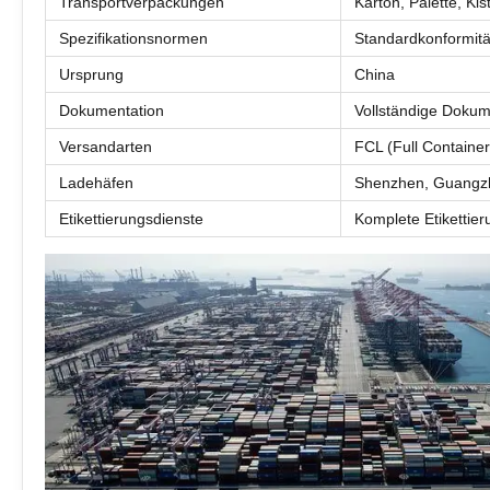
Transportverpackungen
Karton, Palette, Kis
Spezifikationsnormen
Standardkonformitä
Ursprung
China
Dokumentation
Vollständige Dokum
Versandarten
FCL (Full Containe
Ladehäfen
Shenzhen, Guangzh
Etikettierungsdienste
Komplete Etikettie