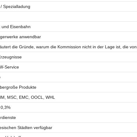
/ Spezialladung
hrt und Eisenbahn
agerwerke anwendbar
äutert die Gründe, warum die Kommission nicht in der Lage ist, die 
 Erzeugnisse
W-Service
e
 übergroße Produkte
ZIM, MSC, EMC, OOCL, WHL
 0,3%
rdienste
nesischen Städten verfügbar