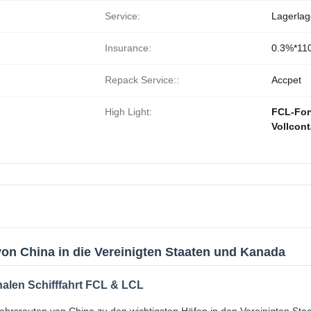
Service:
Lagerlag
Insurance:
0.3%*11
Repack Service::
Accpet
High Light:
FCL-For
Vollcon
on China in die Vereinigten Staaten und Kanada
nalen Schifffahrt FCL & LCL