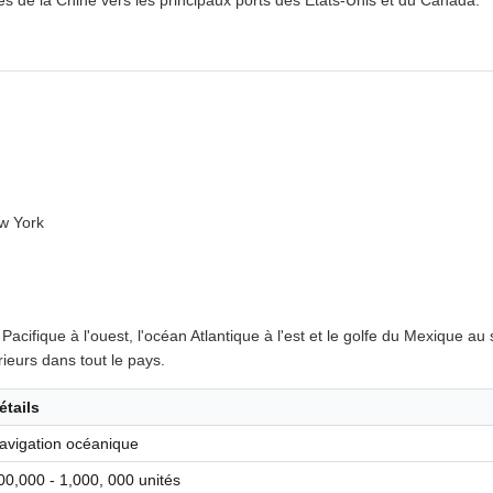
mes de la Chine vers les principaux ports des États-Unis et du Canada.
ew York
acifique à l'ouest, l'océan Atlantique à l'est et le golfe du Mexique au
ieurs dans tout le pays.
étails
avigation océanique
00,000 - 1,000, 000 unités