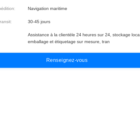
édition:
Navigation maritime
ansit:
30-45 jours
Assistance à la clientèle 24 heures sur 24, stockage local
emballage et étiquetage sur mesure, tran
R
e
n
s
e
i
g
n
e
z
-
v
o
u
s