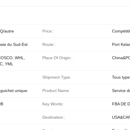
Q/autre
Price::
Compétiti
Asie du Sud-Est
Route::
Port Kela
COSCO, WHL,
Place Of Origin::
China&P
C, YML
Shipment Type:
Tous type
 guichet unique
Product Name:
Service d
OB
Key Words:
FBA DE 
Destination::
USA&CA