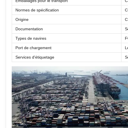
Emballages pour le transport
C
Normes de spécification
C
Origine
C
Documentation
S
Types de navires
F
Port de chargement
L
Services d'étiquetage
S