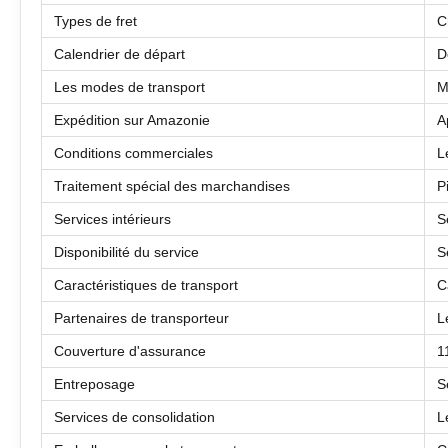
Types de fret
C
Calendrier de départ
D
Les modes de transport
M
Expédition sur Amazonie
A
Conditions commerciales
L
Traitement spécial des marchandises
P
Services intérieurs
S
Disponibilité du service
S
Caractéristiques de transport
C
Partenaires de transporteur
L
Couverture d'assurance
1
Entreposage
S
Services de consolidation
L