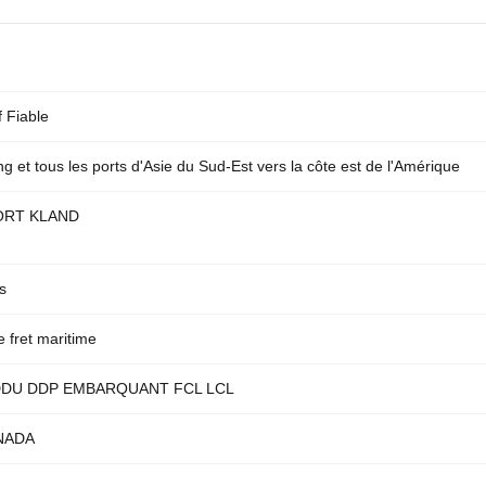
f Fiable
ng et tous les ports d'Asie du Sud-Est vers la côte est de l'Amérique
ORT KLAND
s
e fret maritime
DDU DDP EMBARQUANT FCL LCL
NADA