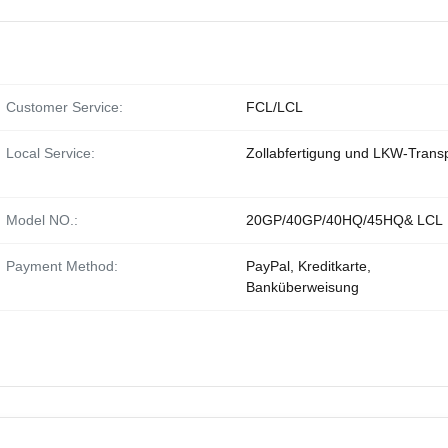
Customer Service:
FCL/LCL
Local Service:
Zollabfertigung und LKW-Trans
Model NO.:
20GP/40GP/40HQ/45HQ& LCL
Payment Method:
PayPal, Kreditkarte,
Banküberweisung