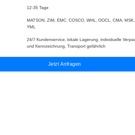
12-35 Tage
MATSON, ZIM, EMC, COSCO, WHL, OOCL, CMA, MSK,
YML
24/7 Kundenservice, lokale Lagerung, individuelle Verp
und Kennzeichnung, Transport gefährlich
J
e
t
z
t
A
n
f
r
a
g
e
n