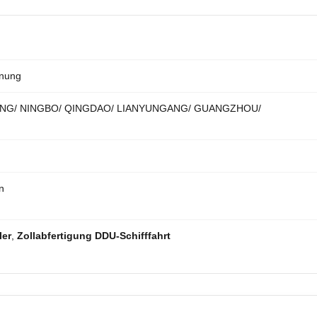
hnung
NG/ NINGBO/ QINGDAO/ LIANYUNGANG/ GUANGZHOU/
n
ler
,
Zollabfertigung DDU-Schifffahrt