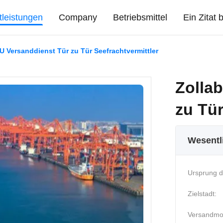
tleistungen
Company
Betriebsmittel
Ein Zitat
U Versanddienst Tür zu Tür Seefrachtvermittler
Zolla
zu Tür
Wesentl
Ursprung d
Zielstadt:
Versandmo