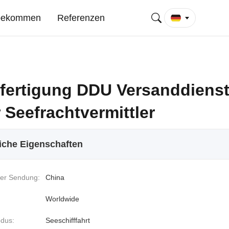
 bekommen
Referenzen
bfertigung DDU Versanddienst
 Seefrachtvermittler
iche Eigenschaften
er Sendung:
China
Worldwide
dus:
Seeschifffahrt