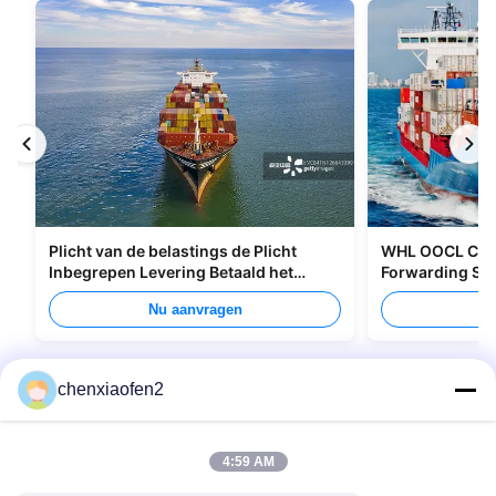
Plicht van de belastings de Plicht
WHL OOCL CMA 
Inbegrepen Levering Betaald het
Forwarding Ser
Verschepen van Allerlei Verpakking
Canada
Nu aanvragen
Nu
chenxiaofen2
4:59 AM