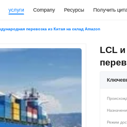
услуги
Company
Ресурсы
Получить цит
дународная перевозка из Китая на склад Amazon
LCL и
перев
Ключев
Происхожд
Назначени
Режим дос