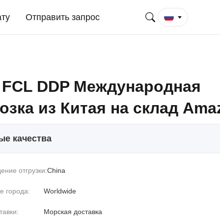
ату
Отправить запрос
 FCL DDP Международная
озка из Китая на склад Ama
ые качества
ение отгрузки:
China
е города:
Worldwide
тавки:
Морская доставка