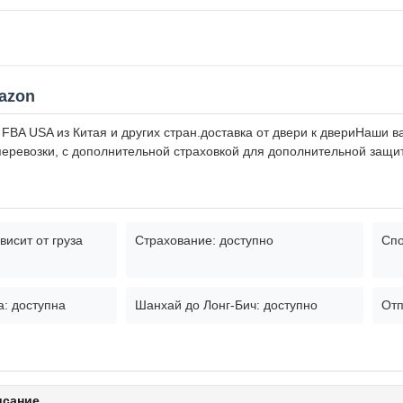
azon
FBA USA из Китая и других стран.доставка от двери к двериНаши в
перевозки, с дополнительной страховкой для дополнительной защи
висит от груза
Страхование: доступно
Спо
а: доступна
Шанхай до Лонг-Бич: доступно
Отп
исание