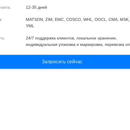
нзита:
12-35 дней
к:
MATSON, ZIM, EMC, COSCO, WHL, OOCL, CMA, MSK,
YML
ть:
24/7 поддержка клиентов, локальное хранение,
индивидуальная упаковка и маркировка, перевозка о
З
а
п
р
о
с
и
т
ь
с
е
й
ч
а
с