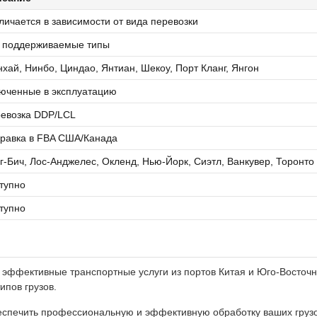
личается в зависимости от вида перевозки
 поддерживаемые типы
хай, Нинбо, Циндао, Янтиан, Шекоу, Порт Кланг, Янгон
юченные в эксплуатацию
евозка DDP/LCL
равка в FBA США/Канада
г-Бич, Лос-Анджелес, Окленд, Нью-Йорк, Сиэтл, Ванкувер, Торонто
тупно
тупно
и эффективные транспортные услуги из портов Китая и Юго-Восточ
ипов грузов.
еспечить профессиональную и эффективную обработку ваших грузо