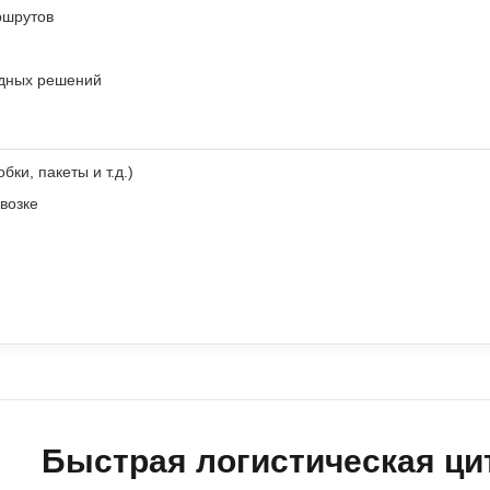
ршрутов
одных решений
ки, пакеты и т.д.)
возке
Быстрая логистическая ци