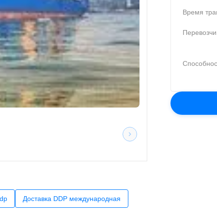
Время тра
Перевозчи
Способнос
ddp
Доставка DDP международная