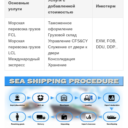
Услуги с
Основные
добавленной
Инкотерм
услуги
стоимостью
Морская
Таможенное
перевозка грузов
оформление
FCL
Грузовой склад
Морская
Управление CFS&CY
EXW, FOB,
перевозка грузов
Служение от двери к
DDU, DDP...
LCL
двери
Международный
Консолидация
экспресс
Хранение