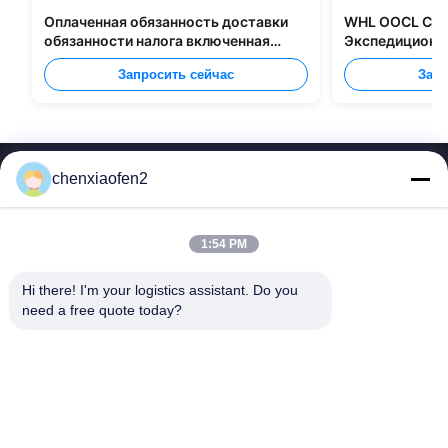
Оплаченная обязанность доставки
WHL OOCL CMA
обязанности налога включенная
Экспедиционны
грузящ все типы упаковки
перевозке груз
Запросить сейчас
Запр
chenxiaofen2
1:54 PM
Hi there! I'm your logistics assistant. Do you 
Быстрые
Свяжитесь с нами
need a free quote today?
ссылки
Электронная почта:
bettyzhu1125@gmail.com
Домой
ТЕЛЕФОН::
0086-18673157528
услуги
Follow Us