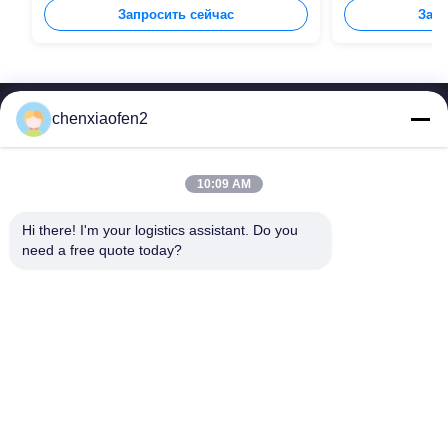
Запросить сейчас
Запр
chenxiaofen2
10:09 AM
Hi there! I'm your logistics assistant. Do you 
Быстрые
Свяжитесь с нами
need a free quote today?
ссылки
Электронная почта:
bettyzhu1125@gmail.com
Домой
ТЕЛЕФОН::
0086-18673157528
услуги
Follow Us
О нас
Новости