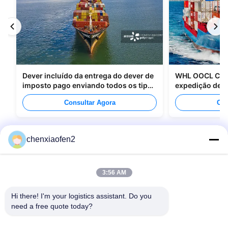
Dever incluído da entrega do dever de
WHL OOCL CMA
imposto pago enviando todos os tipos
expedição de m
de empacotamento
para o Canadá
Consultar Agora
Con
chenxiaofen2
3:56 AM
Hi there! I'm your logistics assistant. Do you 
need a free quote today?
Links Rápidos
Contacte-nos