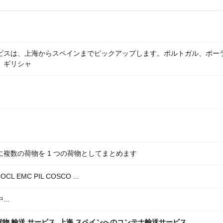
ビスは、上海からスペインまでピックアップします。ポルトガル、ポー
、ギリシャ
複数の荷物を 1 つの荷物としてまとめます
OCL EMC PIL COSCO ...
..
貨物 輸送 サービス
,
上海 スペインへのコンテナ輸送サービス