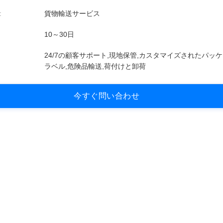
:
貨物輸送サービス
10～30日
24/7の顧客サポート,現地保管,カスタマイズされたパッ
ラベル,危険品輸送,荷付けと卸荷
今
す
ぐ
問
い
合
わ
せ