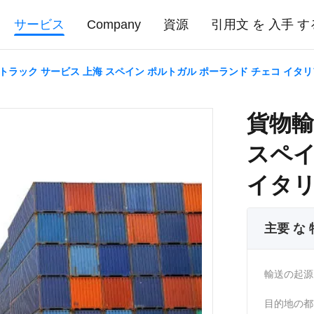
サービス
Company
資源
引用文 を 入手 す
トラック サービス 上海 スペイン ポルトガル ポーランド チェコ イタリ
貨物輸
スペイ
イタ
主要 な
輸送の起源
目的地の都