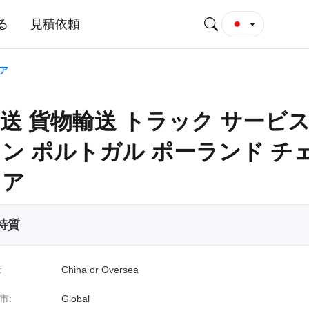
る
見積依頼
ア
送 貨物輸送 トラック サービス
ン ポルトガル ポーランド チ
リア
 特質
:
China or Oversea
市:
Global