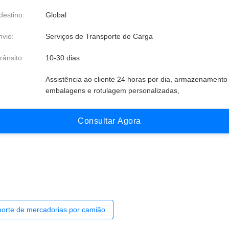
destino:
Global
vio:
Serviços de Transporte de Carga
rânsito:
10-30 dias
Assistência ao cliente 24 horas por dia, armazenamento 
embalagens e rotulagem personalizadas,
C
o
n
s
u
l
t
a
r
A
g
o
r
a
sporte de mercadorias por camião