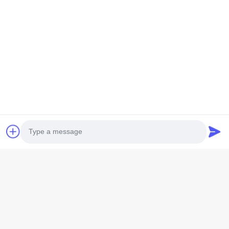
Tipo di spedizione
*
Tipo di carico
*
Ulteriori informazioni
Requisiti speciali
Photo
Video Call