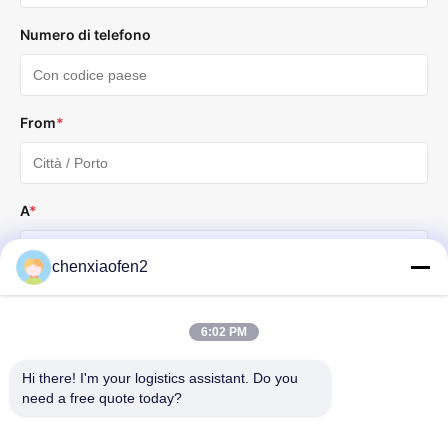
Numero di telefono
From
*
A
*
chenxiaofen2
Peso (kg)
6:02 PM
Hi there! I'm your logistics assistant. Do you 
Volume totale (cbm)
need a free quote today?