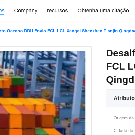
os
Company
recursos
Obtenha uma citação
to Oceano DDU Envio FCL LCL Xangai Shenzhen Tianjin Qingda
Desal
FCL L
Qingd
Atribut
Origem da
Cidade de 