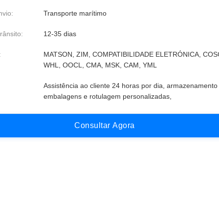
vio:
Transporte marítimo
rânsito:
12-35 dias
:
MATSON, ZIM, COMPATIBILIDADE ELETRÓNICA, COS
WHL, OOCL, CMA, MSK, CAM, YML
Assistência ao cliente 24 horas por dia, armazenamento 
embalagens e rotulagem personalizadas,
C
o
n
s
u
l
t
a
r
A
g
o
r
a