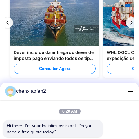
Dever incluído da entrega do dever de
WHL OOCL CMA
imposto pago enviando todos os tipos
expedição de m
de empacotamento
para o Canadá
Consultar Agora
Con
chenxiaofen2
6:28 AM
Hi there! I'm your logistics assistant. Do you 
need a free quote today?