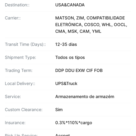
Destination::
USA&CANADA
Carrier::
MATSON, ZIM, COMPATIBILIDADE
ELETRÓNICA, COSCO, WHL, OOCL,
CMA, MSK, CAM, YML
Transit Time (Days)::
12-35 dias
Shipment Type:
Todos os tipos
Trading Term:
DDP DDU EXW CIF FOB
Local Delivery::
UPS&Truck
Service:
Armazenamento de armazém
Custom Clearance:
Sim
Insurance:
0.3%*110%*cargo
Pick Up Service:
Accpet