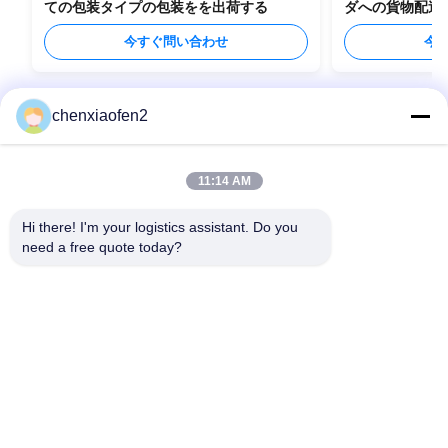
ての包装タイプの包装をを出荷する
ダへの貨物配送
今すぐ問い合わせ
今
chenxiaofen2
11:14 AM
Hi there! I'm your logistics assistant. Do you 
need a free quote today?
クイックリンク
お問い合わせ
ホーム
メール:
bettyzhu1125@gmail.com
サービス
電話番号::
0086-18673157528
私たちについて
Follow Us
ニュース