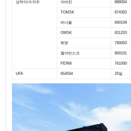
상하이/수저우
아바칸
888004
TOMSK
874302
바나울
840109
OMSK
831203
튀멘
790003
첼야빈스크
800101
PERM
761000
UFA
654504
25일