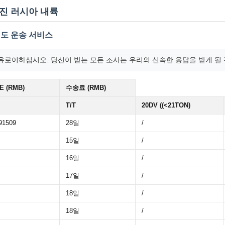
천진 러시아 내륙
철도 운송 서비스
로이하십시오. 당신이 받는 모든 조사는 우리의 신속한 응답을 받게 될 것
E (RMB)
수송료 (RMB)
T/T
20DV ((<21TON)
91509
28일
/
15일
/
16일
/
17일
/
18일
/
18일
/