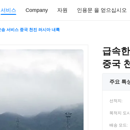
서비스
Company
자원
인용문 을 얻으십시오
운송 서비스 중국 천진 러시아 내륙
급속한
중국 
주요 특
선적지:
목적지 도시
배송 모드: