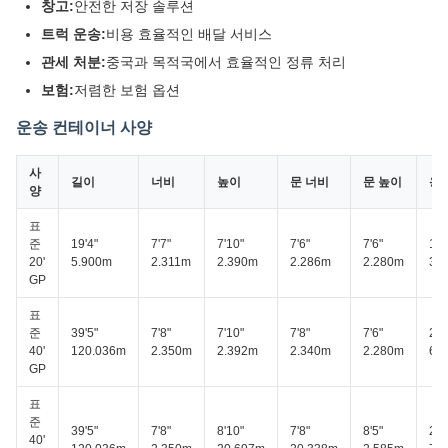
창고:
안전한 저장 솔루션
트럭 운송:
비용 효율적인 배달 서비스
관세 처분:
중국과 목적국에서 효율적인 정류 처리
보험:
저렴한 보험 옵션
운송 컨테이너 사양
사
길이
너비
높이
문 너비
문 높이
용
양
표
준
19'4"
7'7"
7'10"
7'6"
7'6"
115
20'
5.900m
2.311m
2.390m
2.286m
2.280m
32
GP
표
준
39'5"
7'8"
7'10"
7'8"
7'6"
2,3
40'
120.036m
2.350m
2.392m
2.340m
2.280m
67
GP
표
준
39'5"
7'8"
8'10"
7'8"
8'5"
2,6
40'