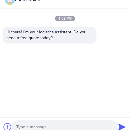
4:02 PM
Hi there! I'm your logistics assistant. Do you 
need a free quote today?
Liens rapides
Nous contacter
Accueil
E-mail:
bettyzhu1125@gmail.com
services
Téléphone ::
0086-18673157528
À propos de nous
Follow Us
Nouvelles
Cas
© 2026 Beijing Silk Road Enterprise Management Services Co.,LTD. All
Rights Reserved.