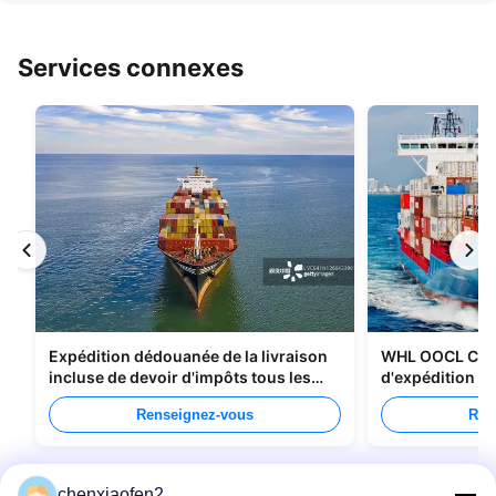
Services connexes
Expédition dédouanée de la livraison
WHL OOCL CMA
incluse de devoir d'impôts tous les
d'expédition de
types d'emballage
Chine au Cana
Renseignez-vous
Ren
chenxiaofen2