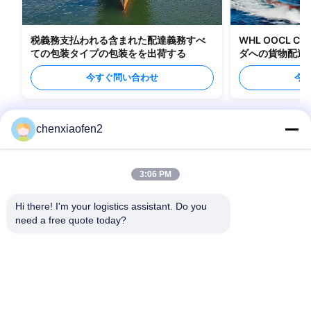
税義務支払われる含まれた配達義務すべ
WHL OOCL C
ての包装タイプの包装をを出荷する
ダへの貨物配送
今すぐ問い合わせ
今
chenxiaofen2
3:06 PM
Hi there! I'm your logistics assistant. Do you 
need a free quote today?
クイックリンク
お問い合わせ
ホーム
メール:
bettyzhu1125@gmail.com
サービス
電話番号::
0086-18673157528