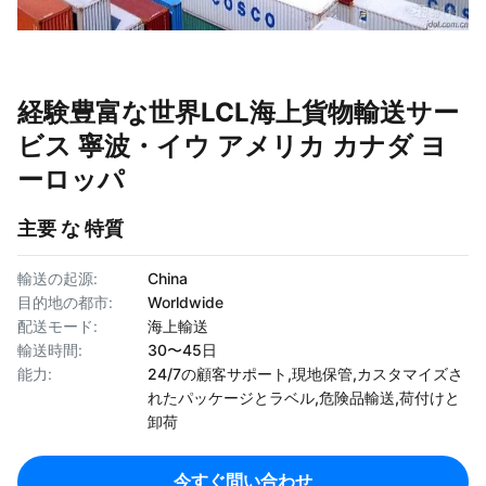
経験豊富な世界LCL海上貨物輸送サー
ビス 寧波・イウ アメリカ カナダ ヨ
ーロッパ
主要 な 特質
輸送の起源:
China
目的地の都市:
Worldwide
配送モード:
海上輸送
輸送時間:
30〜45日
能力:
24/7の顧客サポート,現地保管,カスタマイズさ
れたパッケージとラベル,危険品輸送,荷付けと
卸荷
今すぐ問い合わせ