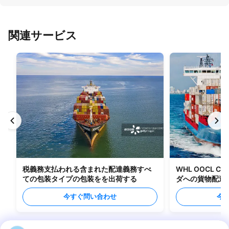
関連サービス
税義務支払われる含まれた配達義務すべ
WHL OOCL C
ての包装タイプの包装をを出荷する
ダへの貨物配送
今すぐ問い合わせ
今