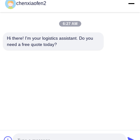
chenxiaofen2
6:27 AM
Hi there! I'm your logistics assistant. Do you 
need a free quote today?
クイックリンク
お問い合わせ
ホーム
メール:
bettyzhu1125@gmail.com
サービス
電話番号::
0086-18673157528
私たちについて
Follow Us
ニュース
ケース
© 2026 Beijing Silk Road Enterprise Management Services Co.,LTD. All