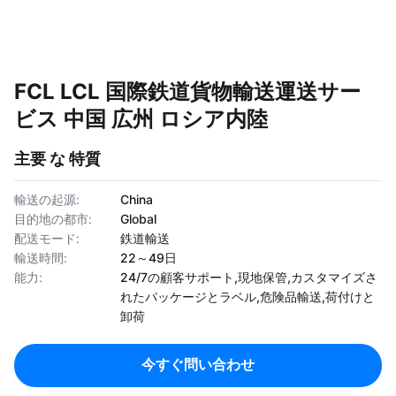
FCL LCL 国際鉄道貨物輸送運送サー
ビス 中国 広州 ロシア内陸
主要 な 特質
輸送の起源:
China
目的地の都市:
Global
配送モード:
鉄道輸送
輸送時間:
22～49日
能力:
24/7の顧客サポート,現地保管,カスタマイズさ
れたパッケージとラベル,危険品輸送,荷付けと
卸荷
今すぐ問い合わせ