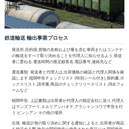
鉄道輸送 輸出事業プロセス
発送所,目的国,貨物の名称および量を含む車両またはコンテナ
の輸送をすべて取り決めることを代理人に知らせるよう,発送
者に委ねる.運送時間の推定顧客名,電話番号,連絡先など
運送書類: 発送者と代理人は,出荷価格の確認と代理人関係を確
認します.税関申告チェックリスト (特別シール付き),契約書,ボ
ックスリスト,請求書,商品のチェックリリースリスト,消去フォ
ームなど
税関申告: 上記書類は出荷者が代理人の指定会社に送り,代理人
はマンズフーリ,エルリアンハオテ,アラシャンコウで申告を行
う.ピンシアン その他の場所.
出発: 輸送計画の取り決めに関する通知によると,出荷者が商品