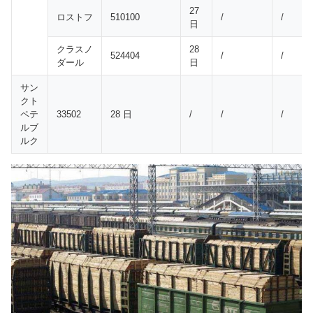
27
ロストフ
510100
/
/
日
クラスノ
28
524404
/
/
ダール
日
サン
クト
ペテ
33502
28 日
/
/
/
ルブ
ルク