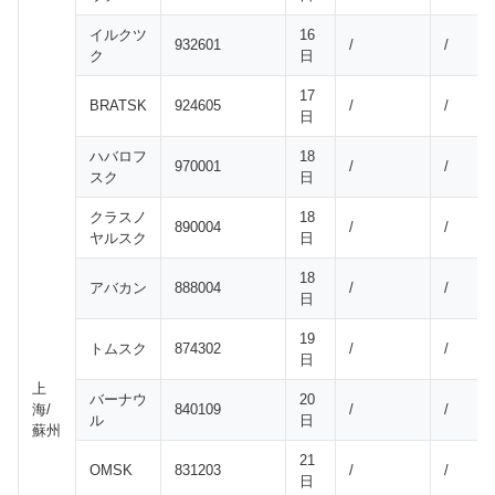
イルクツ
16
932601
/
/
ク
日
17
BRATSK
924605
/
/
日
ハバロフ
18
970001
/
/
スク
日
クラスノ
18
890004
/
/
ヤルスク
日
18
アバカン
888004
/
/
日
19
トムスク
874302
/
/
日
上
バーナウ
20
海/
840109
/
/
ル
日
蘇州
21
OMSK
831203
/
/
日