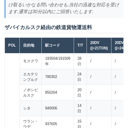
け取るいかなる問い合わせも,当社の迅速な対応を受け
ます.通常は30分以内にご回答いたします.
ザバイカルスク経由の鉄道貨物運送料
20DV
20DV
POL
目的地
駅コード
T/T
((<21TON)
((<24T
193504/191509
28
モスクワ
/
/
年
日
エカテリ
24
780302
/
/
ンブルク
日
ノボシビ
20
850204
/
/
ルスク
日
14
シタ
940006
/
/
日
ウラン・
15
937605
/
/
ウデ
日