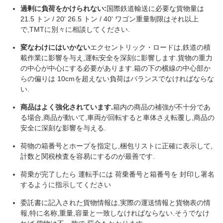
過剰に負荷をかけられない:
国際鉄道輸送に必要な貨物量は
21.5 トン / 20' 26.5 トン / 40' ワゴン重量制限はそれ以上
で,TMTに別々に相談してください.
変なわけにはいかない
エクセントリック・ロードは,鉄道の積
載作業に影響を与え,運転安全を深刻に影響します.貨物の重力
の中心が中心にする必要があります.箱の下の横線の中心部か
らの偏りは 10cmを超えない負荷はバランスでなければならな
い.
商品はよく強化されています.
箱内の商品の補強が不十分であ
る場合,商品が動いて,車両が回転すると車体さえ転覆し,商品の
安全に深刻な影響を与える.
荷物の箱番号とホープを指定し,梱包リストに正確に表示して,
計数と関税検査を容易にするのが最善です.
荷乗が完了したら 運転手には 荷乗番号と箱番号を 封印し署名
するように指示してください
委託書に記入された貨物情報は,実際の運送情報と貨物表の情
報,特に名称,重量,容量と一致しなければならない.そうでなけ