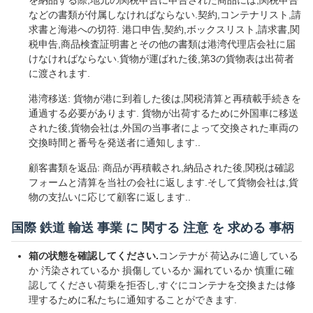
を納品する際,地元の関税申告に申告された商品には,関税申告
などの書類が付属しなければならない.契約,コンテナリスト,請
求書と海港への切符. 港口申告,契約,ボックスリスト,請求書,関
税申告,商品検査証明書とその他の書類は港湾代理店会社に届
けなければならない.貨物が運ばれた後,第3の貨物表は出荷者
に渡されます.
港湾移送: 貨物が港に到着した後は,関税清算と再積載手続きを
通過する必要があります. 貨物が出荷するために外国車に移送
された後,貨物会社は,外国の当事者によって交換された車両の
交換時間と番号を発送者に通知します..
顧客書類を返品: 商品が再積載され,納品された後,関税は確認
フォームと清算を当社の会社に返します.そして貨物会社は,貨
物の支払いに応じて顧客に返します..
国際 鉄道 輸送 事業 に 関する 注意 を 求める 事柄
箱の状態を確認してください.
コンテナが 荷込みに適している
か 汚染されているか 損傷しているか 漏れているか 慎重に確
認してください荷乗を拒否し,すぐにコンテナを交換または修
理するために私たちに通知することができます.