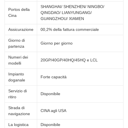
SHANGHAI/ SHENZHEN/ NINGBO/
Portos della
QINGDAO/ LIANYUNGANG/
Cina
GUANGZHOU/ XIAMEN
Assicurazione
00,2% della fattura commerciale
Giorno di
Giorno per giorno
partenza
Numeri dei
20GP/40GP/40HQ/45HQ e LCL
modelli
Impianto
Forte capacità
doganale
Servizio di
Disponibile
ritiro
Strada di
CINA agli USA
navigazione
La logistica
Disponibile