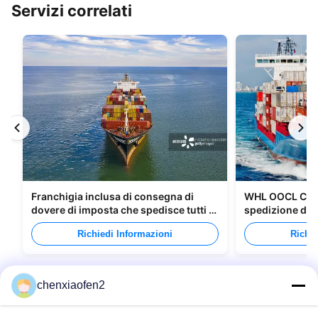
Servizi correlati
Franchigia inclusa di consegna di
WHL OOCL CMA 
dovere di imposta che spedisce tutti i
spedizione di m
tipi di imballaggi
Canada
Richiedi Informazioni
Richie
chenxiaofen2