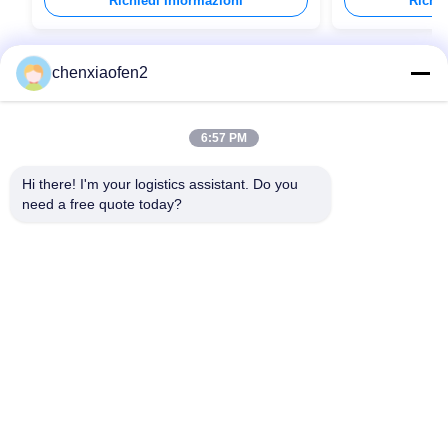
Richiedi Informazioni
Richie
chenxiaofen2
6:57 PM
Hi there! I'm your logistics assistant. Do you 
need a free quote today?
Link Veloci
Contattaci
Casa.
E-mail:
bettyzhu1125@gmail.com
Servizi
Telefono::
0086-18673157528
Chi Siamo
Follow Us
Notizie
Casi