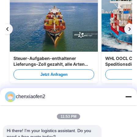
Steuer-Aufgaben-enthaltener
WHL OOCL CMA
Lieferungs-Zoll gezahlt, alle Arten
Speditionsdien
Verpacken versendend
nach Kanada
Jetzt Anfragen
Je
chenxiaofen2
11:53 PM
Hi there! I'm your logistics assistant. Do you 
need a free quote today?