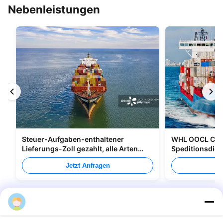
Nebenleistungen
Steuer-Aufgaben-enthaltener
WHL OOCL CMA
Lieferungs-Zoll gezahlt, alle Arten
Speditionsdien
Verpacken versendend
nach Kanada
Jetzt Anfragen
Je