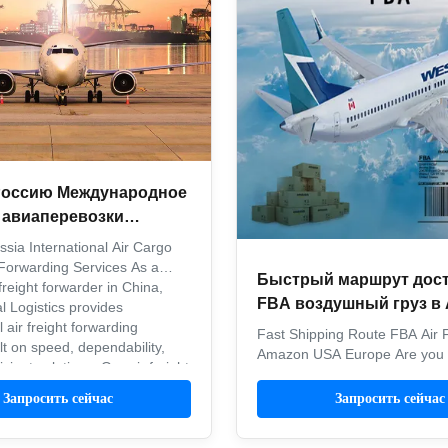
Россию Международное
 авиаперевозки
тировка грузовых
ssia International Air Cargo
евозок
Forwarding Services As a
Быстрый маршрут дос
freight forwarder in China,
FBA воздушный груз в
l Logistics provides
l air freight forwarding
США Европа
Fast Shipping Route FBA Air F
lt on speed, dependability,
Amazon USA Europe Are you l
icient solutions. Our air freight
the best freight forwarders f
ervice delivers ...
FBA? Freight and shipping is a
Запросить сейчас
Запросить сейчас
consideration for Amazon sell
simplify the process. Since 20