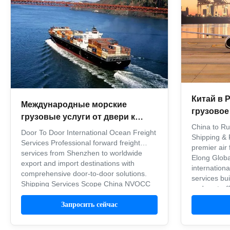
Китай в 
Международные морские
грузовое
грузовые услуги от двери к
Транспор
China to Ru
двери Шэньчжэнь для экспорта
Door To Door International Ocean Freight
авиапер
Shipping & 
по всему миру
Services Professional forward freight
premier air 
services from Shenzhen to worldwide
Elong Globa
export and import destinations with
internationa
comprehensive door-to-door solutions.
services bui
Shipping Services Scope China NVOCC
and cost-eff
and U.S. FMC certified members Top 100
forwarding s
global shipping companies for North ...
Запросить сейчас