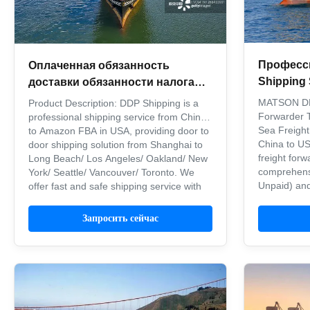
Професс
Оплаченная обязанность
Shipping 
доставки обязанности налога
Service 
включенная грузящ все типы
MATSON DD
Product Description: DDP Shipping is a
упаковки
Forwarder
professional shipping service from China
Sea Freight
to Amazon FBA in USA, providing door to
China to U
door shipping solution from Shanghai to
freight forw
Long Beach/ Los Angeles/ Oakland/ New
comprehens
York/ Seattle/ Vancouver/ Toronto. We
Unpaid) and
offer fast and safe shipping service with
solutions fo
insurance available. ...
United ...
Запросить сейчас