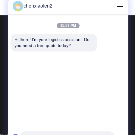
 e-commerce
chenxiaofen2
11:57 PM
Hi there! I'm your logistics assistant. Do 
Свяжитесь с нами
you need a free quote today?
ТЕЛЕФОН: 86--18673157528
Электронная почта:
bettyzhu1125@gmail.com
Добавить: Пекин
а защищены. |
Карта сайта