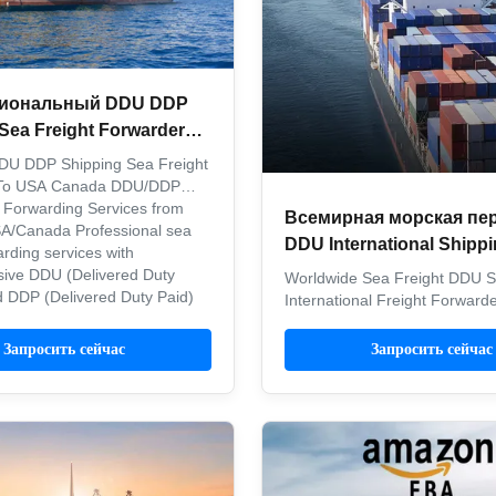
иональный DDU DDP
Sea Freight Forwarder
В США Канада
U DDP Shipping Sea Freight
 To USA Canada DDU/DDP
 Forwarding Services from
Всемирная морская пе
SA/Canada Professional sea
DDU International Shipp
arding services with
International Freight For
ive DDU (Delivered Duty
Worldwide Sea Freight DDU S
 DDP (Delivered Duty Paid)
Door To Door
International Freight Forward
r shipping from China to the
Door DDU Shipping provides r
efficient logistics services wor
Запросить сейчас
Запросить сейчас
specializing in LCL sea freigh
Canada, Amazon DDU/DDP do
delivery, and comprehensive f
forwarding solutions. Key ...