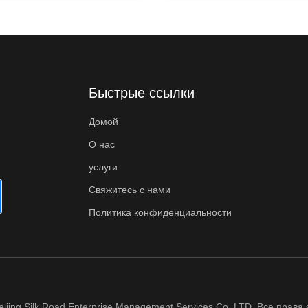
rapid growth of cross-border
platforms ...
Быстрые ссылки
Домой
О нас
услуги
Свяжитесь с нами
Политика конфиденциальности
eijing Silk Road Enterprise Management Services Co.,LTD. Все прав