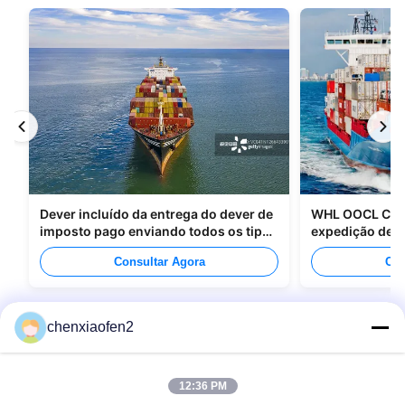
Dever incluído da entrega do dever de
WHL OOCL CMA
imposto pago enviando todos os tipos
expedição de m
de empacotamento
para o Canadá
Consultar Agora
Con
chenxiaofen2
12:36 PM