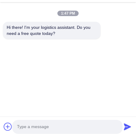
1:47 PM
Hi there! I'm your logistics assistant. Do you 
need a free quote today?
クイックリンク
お問い合わせ
ホーム
メール:
bettyzhu1125@gmail.com
サービス
電話番号::
0086-18673157528
私たちについて
Follow Us
ニュース
ケース
© 2026 Beijing Silk Road Enterprise Management Services Co.,LTD. All
Rights Reserved.