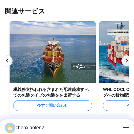
関連サービス
税義務支払われる含まれた配達義務すべ
WHL OOCL C
ての包装タイプの包装をを出荷する
ダへの貨物配送
今すぐ問い合わせ
今
chenxiaofen2