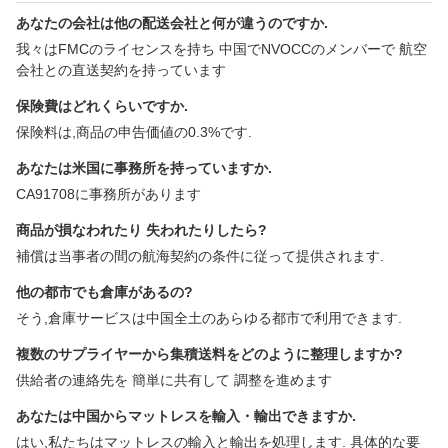
あなたの会社は他の配送会社と何が違うのですか.
我々はFMCのライセンスを持ち 中国でNVOCCのメンバーで 航空
会社との直送契約を持っています
保険費はどれくらいですか.
保険料は,商品の申告価値の0.3%です.
あなたは米国に事務所を持っていますか.
CA91708に事務所があります
商品が損なわれたり 失われたりしたら?
補償は当事者の間の航海契約の条件に従って提供されます.
他の都市でも倉庫があるの?
そう,倉庫サービスは中国全土のあらゆる都市で利用できます.
複数のサプライヤーから集積送料をどのように整理しますか?
供給者の連絡先を 簡単に共有して 調整を進めます
あなたは中国からマットレスを輸入・輸出できますか.
はい,私たちはマットレスの輸入と輸出を処理します. 具体的な要