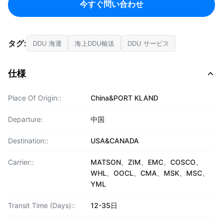
今すぐ問い合わせ
タグ:
DDU 海運
海上DDU輸送
DDU サービス
仕様
Place Of Origin::
China&PORT KLAND
Departure:
中国
Destination::
USA&CANADA
Carrier::
MATSON、ZIM、EMC、COSCO、
WHL、OOCL、CMA、MSK、MSC、
YML
Transit Time (Days)::
12-35日