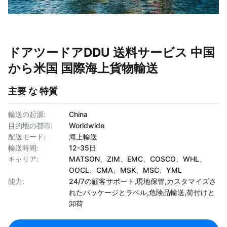
ドアツードアDDU 送料サービス 中国
から米国 国際海上貨物輸送
主要 な 特質
輸送の起源:
China
目的地の都市:
Worldwide
配送モード:
海上輸送
輸送時間:
12-35日
キャリア:
MATSON、ZIM、EMC、COSCO、WHL、
OOCL、CMA、MSK、MSC、YML
能力:
24/7の顧客サポート,現地保管,カスタマイズさ
れたパッケージとラベル,危険品輸送,荷付けと
卸荷