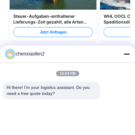
Steuer-Aufgaben-enthaltener
WHL OOCL CMA
Lieferungs-Zoll gezahlt, alle Arten
Speditionsdien
Verpacken versendend
nach Kanada
Jetzt Anfragen
Je
chenxiaofen2
10:04 PM
Hi there! I'm your logistics assistant. Do you 
need a free quote today?
Schnelllinks
Kontakt
Zu Hause
E-Mail:
bettyzhu1125@gmail.com
Dienstleistungen
Telefon::
0086-18673157528