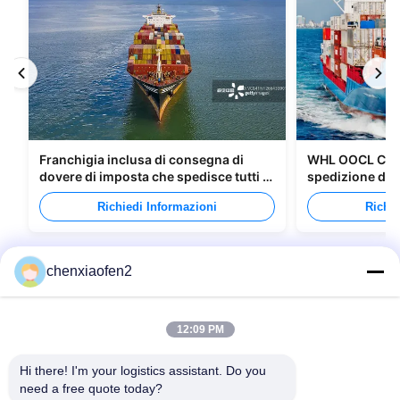
Franchigia inclusa di consegna di
WHL OOCL CMA 
dovere di imposta che spedisce tutti i
spedizione di m
tipi di imballaggi
Canada
Richiedi Informazioni
Richie
chenxiaofen2
12:09 PM
Hi there! I'm your logistics assistant. Do you 
need a free quote today?