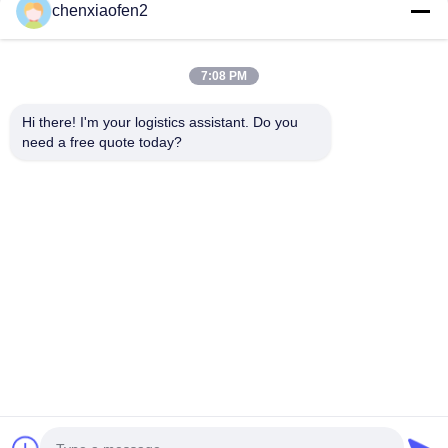
chenxiaofen2
7:08 PM
Hi there! I'm your logistics assistant. Do you 
need a free quote today?
Link Veloci
Contattaci
Casa.
E-mail:
bettyzhu1125@gmail.com
Servizi
Telefono::
0086-18673157528
Chi Siamo
Follow Us
Notizie
Casi
© 2026 Beijing Silk Road Enterprise Management Services Co.,LTD. All