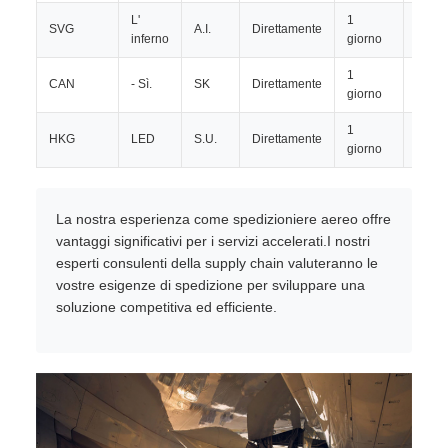
L'
1
SVG
A.I.
Direttamente
TBD
inferno
giorno
1
CAN
- Sì.
SK
Direttamente
TBD
giorno
1
HKG
LED
S.U.
Direttamente
TBD
giorno
La nostra esperienza come spedizioniere aereo offre
vantaggi significativi per i servizi accelerati.I nostri
esperti consulenti della supply chain valuteranno le
vostre esigenze di spedizione per sviluppare una
soluzione competitiva ed efficiente.