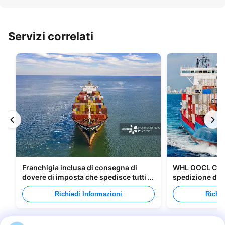
Servizi correlati
Franchigia inclusa di consegna di
WHL OOCL CMA 
dovere di imposta che spedisce tutti i
spedizione di m
tipi di imballaggi
Canada
Richiedi Informazioni
Richie