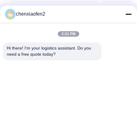
chenxiaofen2
2:31 PM
Hi there! I'm your logistics assistant. Do you 
need a free quote today?
Liens rapides
Nous contacter
Accueil
E-mail:
bettyzhu1125@gmail.com
services
Téléphone ::
0086-18673157528
À propos de nous
Follow Us
Nouvelles
Cas