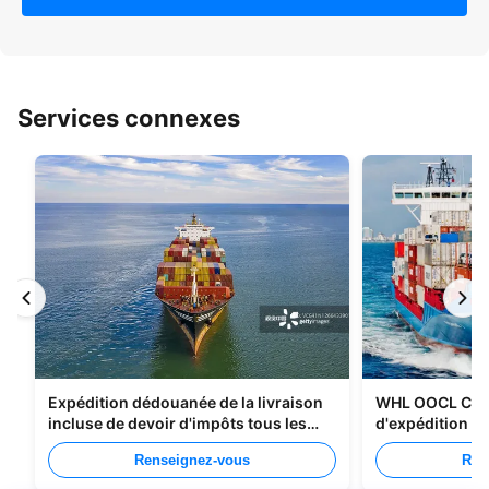
Services connexes
Expédition dédouanée de la livraison
WHL OOCL CMA
incluse de devoir d'impôts tous les
d'expédition de
types d'emballage
Chine au Cana
Renseignez-vous
Ren