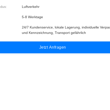
dus:
Luftverkehr
5-8 Werktage
24/7 Kundenservice, lokale Lagerung, individuelle Verp
und Kennzeichnung, Transport gefährlich
J
e
t
z
t
A
n
f
r
a
g
e
n