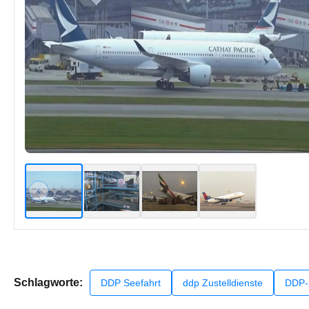
Schlagworte:
DDP Seefahrt
ddp Zustelldienste
DDP-i