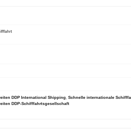
fffahrt
iten DDP International Shipping
,
Schnelle internationale Schifffa
iten DDP-Schifffahrtsgesellschaft