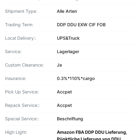
Shipment Type:
Alle Arten
Trading Term:
DDP DDU EXW CIF FOB
Local Delivery::
UPS&Truck
Service:
Lagerlager
Custom Clearance:
Ja
Insurance:
0.3%*110%*cargo
Pick Up Service:
Accpet
Repack Service::
Accpet
Special Service::
Beschriftung
High Light:
Amazon FBA DDP DDU Lieferung
,
Pünktliche Lieferung von DDU
,