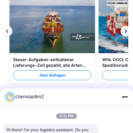
Steuer-Aufgaben-enthaltener
WHL OOCL CMA
Lieferungs-Zoll gezahlt, alle Arten
Speditionsdien
Verpacken versendend
nach Kanada
Jetzt Anfragen
Je
chenxiaofen2
5:31 PM
Hi there! I'm your logistics assistant. Do you 