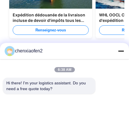
Expédition dédouanée de la livraison
WHL OOCL CMA
incluse de devoir d'impôts tous les
d'expédition de
types d'emballage
Chine au Cana
Renseignez-vous
Ren
chenxiaofen2
6:38 AM
Hi there! I'm your logistics assistant. Do you 
need a free quote today?
Liens rapides
Nous contacter
Accueil
E-mail:
bettyzhu1125@gmail.com
services
Téléphone ::
0086-18673157528
À propos de nous