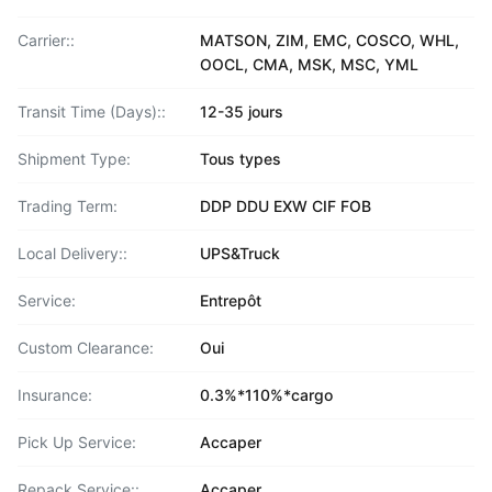
Carrier::
MATSON, ZIM, EMC, COSCO, WHL,
OOCL, CMA, MSK, MSC, YML
Transit Time (Days)::
12-35 jours
Shipment Type:
Tous types
Trading Term:
DDP DDU EXW CIF FOB
Local Delivery::
UPS&Truck
Service:
Entrepôt
Custom Clearance:
Oui
Insurance:
0.3%*110%*cargo
Pick Up Service:
Accaper
Repack Service::
Accaper