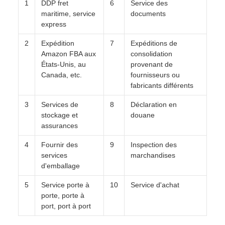
1
DDP fret
6
Service des
maritime, service
documents
express
2
Expédition
7
Expéditions de
Amazon FBA aux
consolidation
États-Unis, au
provenant de
Canada, etc.
fournisseurs ou
fabricants différents
3
Services de
8
Déclaration en
stockage et
douane
assurances
4
Fournir des
9
Inspection des
services
marchandises
d'emballage
5
Service porte à
10
Service d'achat
porte, porte à
port, port à port