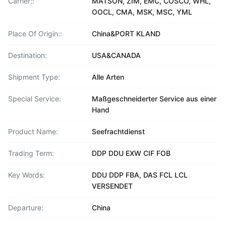
Carrier::
MATSON, ZIM, EMC, COSCO, WHL,
OOCL, CMA, MSK, MSC, YML
Place Of Origin::
China&PORT KLAND
Destination:
USA&CANADA
Shipment Type:
Alle Arten
Special Service:
Maßgeschneiderter Service aus einer
Hand
Product Name:
Seefrachtdienst
Trading Term:
DDP DDU EXW CIF FOB
Key Words:
DDU DDP FBA, DAS FCL LCL
VERSENDET
Departure:
China