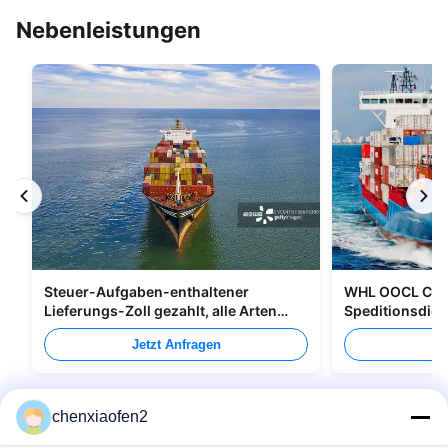
Nebenleistungen
Steuer-Aufgaben-enthaltener
WHL OOCL CMA
Lieferungs-Zoll gezahlt, alle Arten
Speditionsdien
Verpacken versendend
nach Kanada
Jetzt Anfragen
Je
chenxiaofen2