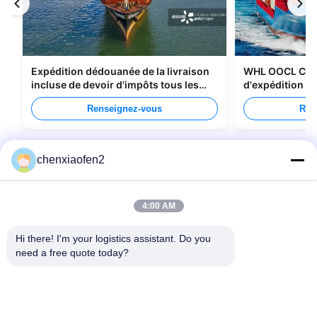
Expédition dédouanée de la livraison
WHL OOCL CMA
incluse de devoir d'impôts tous les
d'expédition de
types d'emballage
Chine au Cana
Renseignez-vous
Ren
chenxiaofen2
4:00 AM
Hi there! I'm your logistics assistant. Do you 
need a free quote today?
Liens rapides
Nous contacter
Accueil
E-mail:
bettyzhu1125@gmail.com